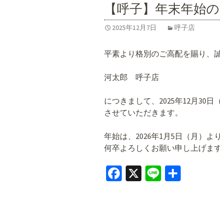
o
【呼子】年末年始
k
2025年12月7日
呼子店
平素より格別のご高配を賜り、
河太郎 呼子店
につきまして、2025年12月30
させていただきます。
年始は、2026年1月5日（月）
何卒よろしくお願い申し上げま
Fa
X
Li
共
ce
n
有
b
e