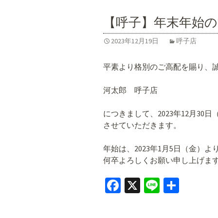
o
o
【呼子】年末年始
k
2023年12月19日
呼子店
平素より格別のご高配を賜り、
河太郎 呼子店
につきまして、2023年12月30
させていただきます。
年始は、2023年1月5日（金）
何卒よろしくお願い申し上げま
Fa
X
Li
共
ce
n
有
b
e