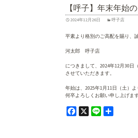
o
【呼子】年末年始
k
2024年12月26日
呼子店
平素より格別のご高配を賜り、
河太郎 呼子店
につきまして、2024年12月30
させていただきます。
年始は、2025年1月11日（土
何卒よろしくお願い申し上げま
Fa
X
Li
共
ce
n
有
b
e