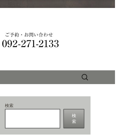
りを味わえる
検
索:
検索
検
索