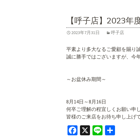
o
o
【呼子店】2023
k
2023年7月31日
呼子店
平素より多大なるご愛顧を賜り
誠に勝手ではございますが、今
～お盆休み期間～
8月14日～8月16日
何卒ご理解の程宜しくお願い申
皆様のご来店をお待ち申し上げ
Fa
X
Li
共