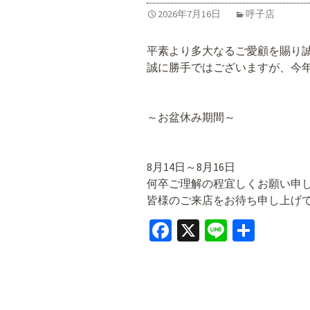
2026年7月16日
呼子店
平素より多大なるご愛顧を賜り
誠に勝手ではございますが、今
～お盆休み期間～
8月14日～8月16日
何卒ご理解の程宜しくお願い申
皆様のご来店をお待ち申し上げ
Fa
X
Li
共
ce
n
有
b
e
o