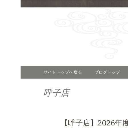
福岡で呼
「河太郎
Skip
サイトトップへ戻る
ブログトップ
to
content
呼子店
【呼子店】2026