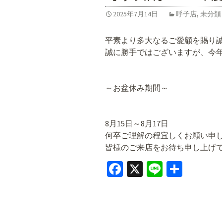
2025年7月14日
呼子店
,
未分類
平素より多大なるご愛顧を賜り
誠に勝手ではございますが、今
～お盆休み期間～
8月15日～8月17日
何卒ご理解の程宜しくお願い申
皆様のご来店をお待ち申し上げ
Fa
X
Li
共
ce
n
有
b
e
o