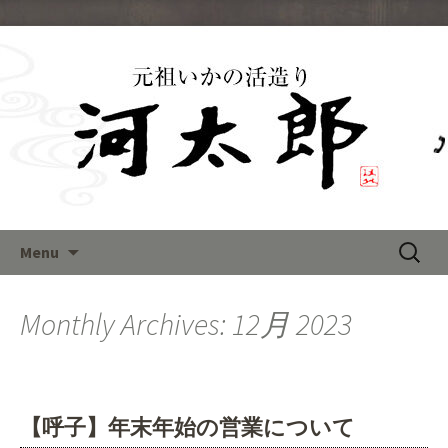
福岡で呼子のイカの活き造りを
味わえる「河太郎」のブログ
Skip
検
Menu
to
索:
content
Monthly Archives: 12月 2023
【呼子】年末年始の営業について