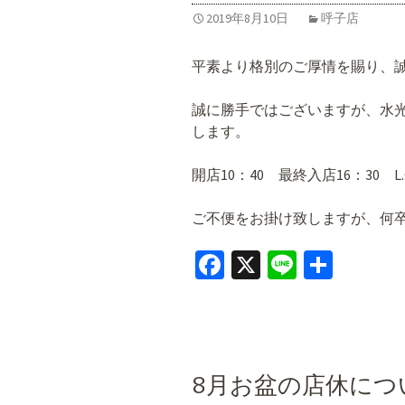
2019年8月10日
呼子店
平素より格別のご厚情を賜り、
誠に勝手ではございますが、水
します。
開店10：40 最終入店16：30 L.O
ご不便をお掛け致しますが、何
Fa
X
Li
共
ce
n
有
b
e
o
o
8月お盆の店休につ