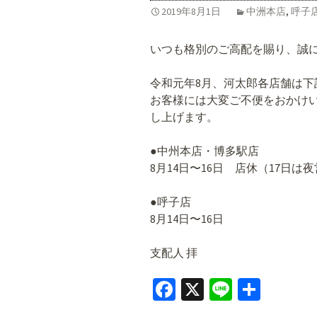
k
2019年8月1日
中洲本店
,
呼子
いつも格別のご高配を賜り、誠
令和元年8月、河太郎各店舗は
お客様には大変ご不便をおかけ
し上げます。
●中州本店・博多駅店
8月14日〜16日 店休（17日は
●呼子店
8月14日〜16日
支配人 拝
Fa
X
Li
共
ce
n
有