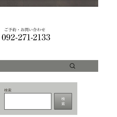
りを味わえる
検
索:
検索
検
索