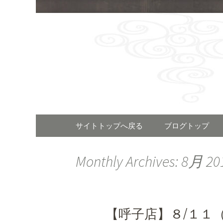
福岡で呼
「河太郎
Skip
サイトトップへ戻る
ブログトップ
to
content
Monthly Archives: 8月 20
【呼子店】８/１１