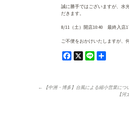
誠に勝手ではございますが、水
だきます。
8/11（土）開店10:40 最終入店17:3
ご不便をおかけいたしますが、
Fa
X
Li
共
ce
n
有
b
e
o
Post
←
【中洲・博多】台風による縮小営業につ
o
【河
navigation
k