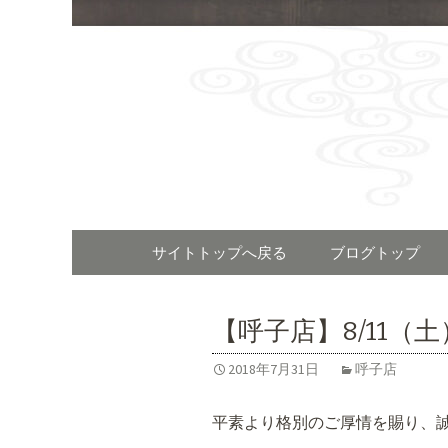
福岡で呼
「河太郎
Skip
サイトトップへ戻る
ブログトップ
to
content
【呼子店】8/11（
2018年7月31日
呼子店
平素より格別のご厚情を賜り、