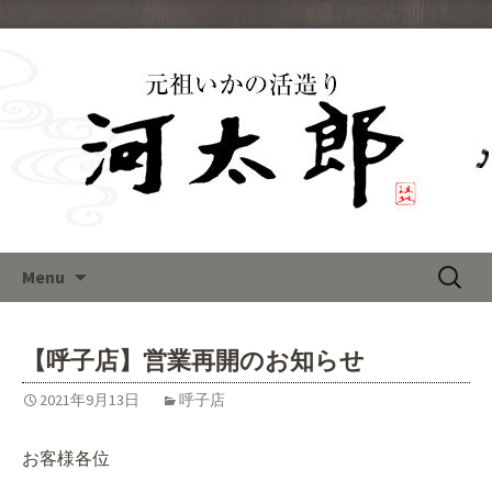
福岡で呼子のイカの活き造りを
味わえる「河太郎」のブログ
Skip
検
Menu
to
索:
content
【呼子店】営業再開のお知らせ
2021年9月13日
呼子店
お客様各位