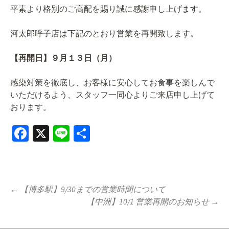
平素より格別のご高配を賜り誠に感謝申し上げます。
河太郎呼子店は下記のとおり営業を再開致します。
【再開日】９月１３日（月）
感染対策を徹底し、お客様に安心してお食事を楽しんで
いただけるよう、スタッフ一同心よりご来店申し上げて
おります。
Fa
X
Li
共
ce
n
有
b
e
o
Post
←
【博多駅】9/30までの営業時間について
o
【中洲】10/1 営業再開のお知らせ
→
navigation
k