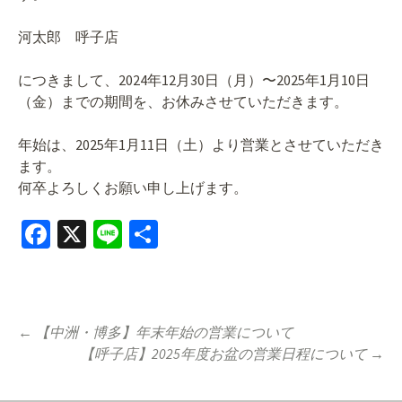
河太郎 呼子店
につきまして、2024年12月30日（月）〜2025年1月10日
（金）までの期間を、お休みさせていただきます。
年始は、2025年1月11日（土）より営業とさせていただき
ます。
何卒よろしくお願い申し上げます。
Fa
X
Li
共
ce
n
有
b
e
o
Post
←
【中洲・博多】年末年始の営業について
o
【呼子店】2025年度お盆の営業日程について
→
navigation
k