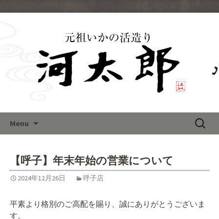
福岡で呼子のイカの活き造りを
味わえる「河太郎」のブログ
Skip
検
Menu
to
索:
content
【呼子】年末年始の営業について
2024年12月26日
呼子店
平素より格別のご高配を賜り、誠にありがとうございま
す。