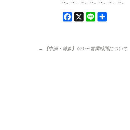
～。～。～。～。～。～。～。
Fa
X
Li
共
ce
n
有
b
e
o
Post
←
【中洲・博多】7/21〜 営業時間について
o
navigation
k