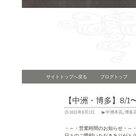
福岡で呼
「河太郎
Skip
サイトトップへ戻る
ブログトップ
to
content
【中洲・博多】8/1〜
2021年8月1日
中洲本店
,
博多
・～・営業時間のお知らせ・～
日々のご愛顧いただきありがと