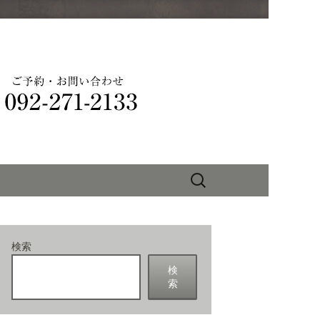
りを味わえる
検
索:
検索
検
索