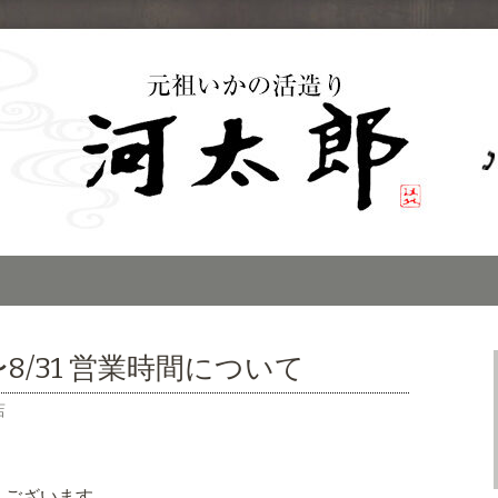
子のイカの活き造
」のブログ
8/31 営業時間について
店
・
うございます。