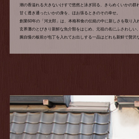
潮の香溢れる大きないけすで悠然と泳ぎ回る、きらめくいかの群
甘く透き通ったいかの身を、ほお張るときのその幸せ。
創業60年の「河太郎」は、本格和食の伝統の中に新しさを取り入
玄界灘のとびきり新鮮な魚介類をはじめ、元祖の名にふさわしい
腕自慢の板前が包丁を入れてお出しする一品はどれも新鮮で贅沢